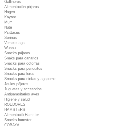
Gallineros
Alimentación pájaros
Hagen
Kaytee
Murri
Nutri
Psittacus
Serinus
Versele laga
Wuapu
Snacks pájaros
Snaks para canarios
Snacks para cotorras
Snacks para periquitos
Snacks para loros
Snacks para ninfas y agapornis
Jaulas pájaros
Juguetes y accesorios
Antiparasitarios aves
Higiene y salud
ROEDORES
HAMSTERS
Alimentació Hamster
Snacks hamster
COBAYA