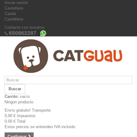
Iniciar sesión
Castellano
Català
Castellano
Contacte con nosotros
650862287
Buscar
Carrito:
vacío
Ningún producto
Envío gratuito!
Transporte
0,00 €
Impuestos
0,00 €
Total
Estos precios se entienden IVA incluído
Confirmar