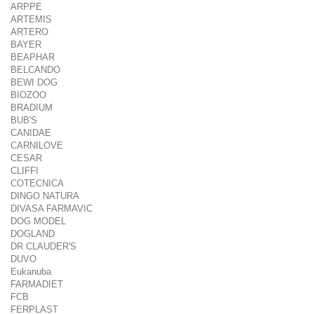
ARPPE
ARTEMIS
ARTERO
BAYER
BEAPHAR
BELCANDO
BEWI DOG
BIOZOO
BRADIUM
BUB'S
CANIDAE
CARNILOVE
CESAR
CLIFFI
COTECNICA
DINGO NATURA
DIVASA FARMAVIC
DOG MODEL
DOGLAND
DR CLAUDER'S
DUVO
Eukanuba
FARMADIET
FCB
FERPLAST