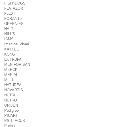
FISH4DOGS
FLATAZOR
FLEXI
FORZA 10
GREENIES
HALTI
HILL'S
IAMS
Imagine- Visan
KAYTEE
KONG
LA TRUFA
MEN FOR SAN
MERCK
MERIAL
MILU
NATUREA
NOVARTIS
NUTRI
NUTRO
ORIJEN
Pedigree
PICART
PSITTACUS
Purina