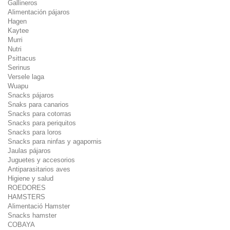
Gallineros
Alimentación pájaros
Hagen
Kaytee
Murri
Nutri
Psittacus
Serinus
Versele laga
Wuapu
Snacks pájaros
Snaks para canarios
Snacks para cotorras
Snacks para periquitos
Snacks para loros
Snacks para ninfas y agapornis
Jaulas pájaros
Juguetes y accesorios
Antiparasitarios aves
Higiene y salud
ROEDORES
HAMSTERS
Alimentació Hamster
Snacks hamster
COBAYA