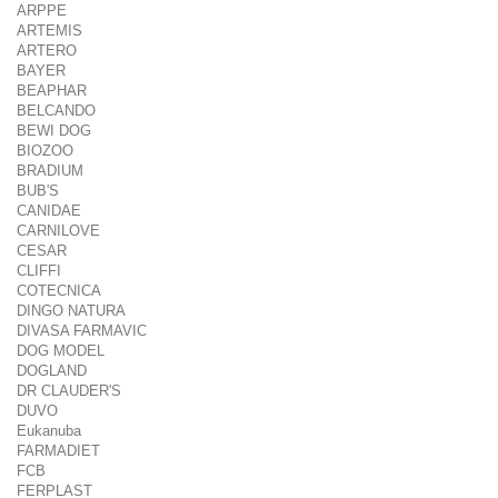
ARPPE
ARTEMIS
ARTERO
BAYER
BEAPHAR
BELCANDO
BEWI DOG
BIOZOO
BRADIUM
BUB'S
CANIDAE
CARNILOVE
CESAR
CLIFFI
COTECNICA
DINGO NATURA
DIVASA FARMAVIC
DOG MODEL
DOGLAND
DR CLAUDER'S
DUVO
Eukanuba
FARMADIET
FCB
FERPLAST