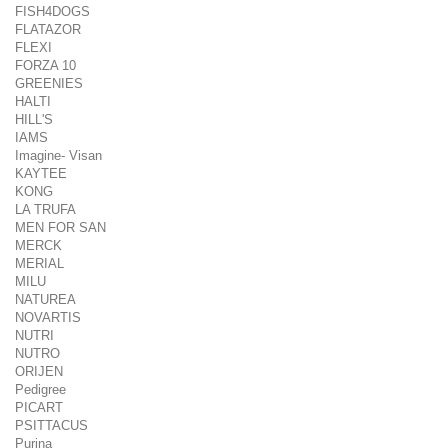
FISH4DOGS
FLATAZOR
FLEXI
FORZA 10
GREENIES
HALTI
HILL'S
IAMS
Imagine- Visan
KAYTEE
KONG
LA TRUFA
MEN FOR SAN
MERCK
MERIAL
MILU
NATUREA
NOVARTIS
NUTRI
NUTRO
ORIJEN
Pedigree
PICART
PSITTACUS
Purina