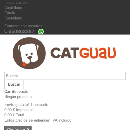
Iniciar sesión
Castellano
Català
Castellano
Contacte con nosotros
650862287
Buscar
Carrito:
vacío
Ningún producto
Envío gratuito!
Transporte
0,00 €
Impuestos
0,00 €
Total
Estos precios se entienden IVA incluído
Confirmar