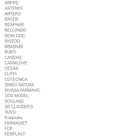
ARPPE
ARTEMIS
ARTERO
BAYER
BEAPHAR
BELCANDO
BEWI DOG
BIOZOO
BRADIUM
BUB'S
CANIDAE
CARNILOVE
CESAR
CLIFFI
COTECNICA
DINGO NATURA
DIVASA FARMAVIC
DOG MODEL
DOGLAND
DR CLAUDER'S
DUVO
Eukanuba
FARMADIET
FCB
FERPLAST