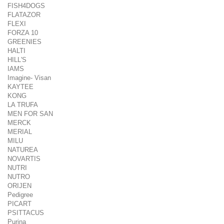
FISH4DOGS
FLATAZOR
FLEXI
FORZA 10
GREENIES
HALTI
HILL'S
IAMS
Imagine- Visan
KAYTEE
KONG
LA TRUFA
MEN FOR SAN
MERCK
MERIAL
MILU
NATUREA
NOVARTIS
NUTRI
NUTRO
ORIJEN
Pedigree
PICART
PSITTACUS
Purina