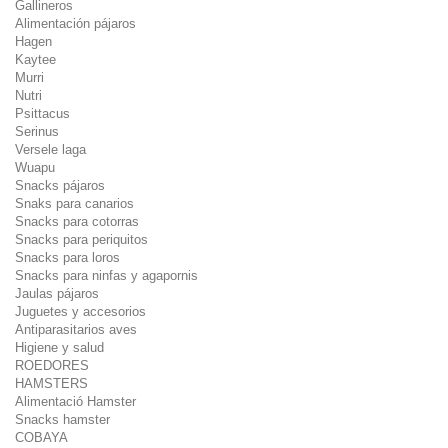
Gallineros
Alimentación pájaros
Hagen
Kaytee
Murri
Nutri
Psittacus
Serinus
Versele laga
Wuapu
Snacks pájaros
Snaks para canarios
Snacks para cotorras
Snacks para periquitos
Snacks para loros
Snacks para ninfas y agapornis
Jaulas pájaros
Juguetes y accesorios
Antiparasitarios aves
Higiene y salud
ROEDORES
HAMSTERS
Alimentació Hamster
Snacks hamster
COBAYA