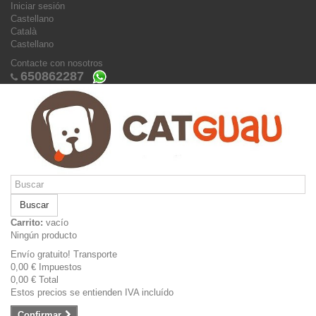
Iniciar sesión
Castellano
Català
Castellano
Contacte con nosotros
650862287
Buscar
Carrito:
vacío
Ningún producto
Envío gratuito!
Transporte
0,00 €
Impuestos
0,00 €
Total
Estos precios se entienden IVA incluído
Confirmar